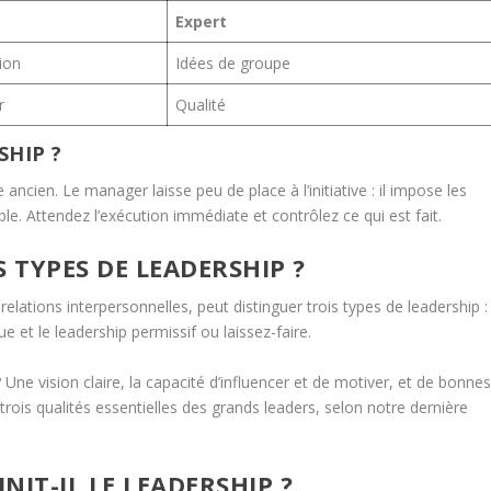
r
Expert
ion
Idées de groupe
r
Qualité
HIP ?
ancien. Le manager laisse peu de place à l’initiative : il impose les
le. Attendez l’exécution immédiate et contrôlez ce qui est fait.
 TYPES DE LEADERSHIP ?
elations interpersonnelles, peut distinguer trois types de leadership :
ue et le leadership permissif ou laissez-faire.
 Une vision claire, la capacité d’influencer et de motiver, et de bonne
rois qualités essentielles des grands leaders, selon notre dernière
T-IL LE LEADERSHIP ?