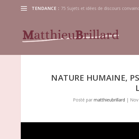
TENDANCE :
75 Sujets et idées de discours convain
NATURE HUMAINE, P
Posté par
matthieubrillard
|
Nov